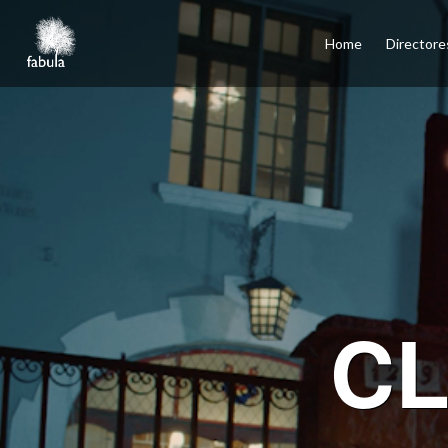
×
Home
Home
Directore
Directores
Cine
Televisión
Publicidad
Servicios
Podcasts
Contacto
English
Santiago, Los Ángeles, Ciudad de México, Madrid
CL