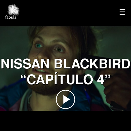
×
☰
Home
Directors
Film
NISSAN BLACKBIRD
TV
Commercials
“CAPÍTULO 4”
Services
Podcasts
Contact
Español