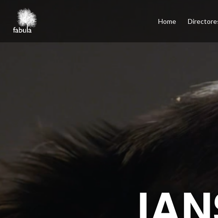
×
Home
Home
Directore
Directores
Cine
Televisión
Publicidad
Servicios
Podcasts
Contacto
English
Santiago, Los Ángeles, Ciudad de México, Madrid
IA