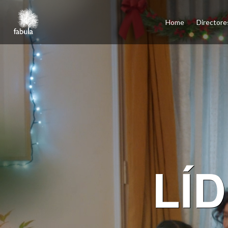
×
Home
Home
Directore
Directores
Cine
Televisión
Publicidad
Servicios
Podcasts
Contacto
English
Santiago, Los Ángeles, Ciudad de México, Madrid
LÍ