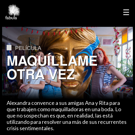
×
☰
Home
Directores
PELÍCULA
Cine
MAQUÍLLAME
Televisión
OTRA VEZ
Publicidad
Servicios
Podcasts
Contacto
Alexandra convence a sus amigas Ana y Rita para
que trabajen como maquilladoras en una boda. Lo
English
que no sospechan es que, en realidad, las está
utilizando para resolver una más de sus recurrentes
crisis sentimentales.