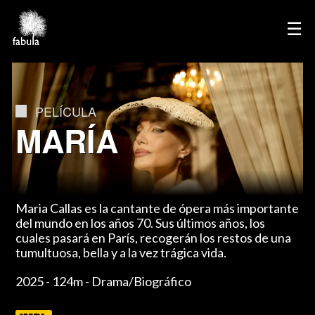
×
☰
Home
Directores
PELÍCULA
Cine
MARÍA
Televisión
Publicidad
Servicios
Maria Callas es la cantante de ópera más importante
Podcasts
del mundo en los años 70. Sus últimos años, los
Contacto
cuales pasará en París, recogerán los restos de una
tumultuosa, bella y a la vez trágica vida.
English
2025 - 124m - Drama/Biográfico