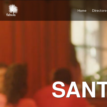
×
Home
Home
Directore
Directores
Cine
Televisión
Publicidad
Servicios
Podcasts
Contacto
English
Santiago, Los Ángeles, Ciudad de México, Madrid
SAN