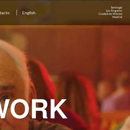
Santiago
Los Ángeles
tacto
English
Ciudad de México
Madrid
WORK