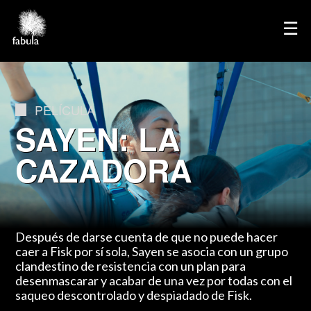
×
☰
Home
Directores
PELÍCULA
Cine
SAYEN: LA
Televisión
CAZADORA
Publicidad
Servicios
Podcasts
Contacto
Después de darse cuenta de que no puede hacer
caer a Fisk por sí sola, Sayen se asocia con un grupo
English
clandestino de resistencia con un plan para
desenmascarar y acabar de una vez por todas con el
saqueo descontrolado y despiadado de Fisk.